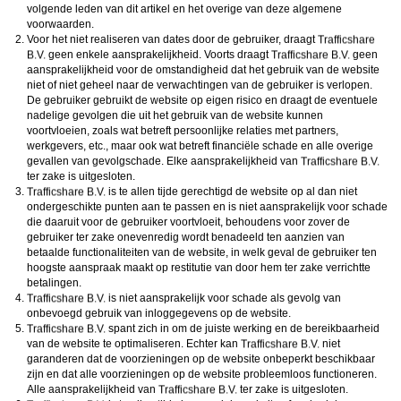
volgende leden van dit artikel en het overige van deze algemene
voorwaarden.
Voor het niet realiseren van dates door de gebruiker, draagt
geen enkele aansprakelijkheid. Voorts draagt
geen
aansprakelijkheid voor de omstandigheid dat het gebruik van de website
niet of niet geheel naar de verwachtingen van de gebruiker is verlopen.
De gebruiker gebruikt de website op eigen risico en draagt de eventuele
nadelige gevolgen die uit het gebruik van de website kunnen
voortvloeien, zoals wat betreft persoonlijke relaties met partners,
werkgevers, etc., maar ook wat betreft financiële schade en alle overige
gevallen van gevolgschade. Elke aansprakelijkheid van
ter zake is uitgesloten.
is te allen tijde gerechtigd de website op al dan niet
ondergeschikte punten aan te passen en is niet aansprakelijk voor schade
die daaruit voor de gebruiker voortvloeit, behoudens voor zover de
gebruiker ter zake onevenredig wordt benadeeld ten aanzien van
betaalde functionaliteiten van de website, in welk geval de gebruiker ten
hoogste aanspraak maakt op restitutie van door hem ter zake verrichtte
betalingen.
is niet aansprakelijk voor schade als gevolg van
onbevoegd gebruik van inloggegevens op de website.
spant zich in om de juiste werking en de bereikbaarheid
van de website te optimaliseren. Echter kan
niet
garanderen dat de voorzieningen op de website onbeperkt beschikbaar
zijn en dat alle voorzieningen op de website probleemloos functioneren.
Alle aansprakelijkheid van
ter zake is uitgesloten.