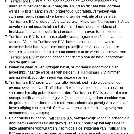
is te allen tijde bevoegd de website of onderdelen
daarvan buiten gebruik te (doen) stellen indien dit naar haar oordeel
wenselijk is ten aanzien van onderhoud, upgrades, verhelpen van
storingen, aanpassing of verbetering van de website of servers van
of derden. Alle aansprakelijkheid van
als
gevolg van ontoegankelijkheid of verminderde toegankelijkheid of
bruikbaarheid van de website of onderdelen daarvan is uitgesloten.
is niet aansprakelijk voor programmeerfouten van de
website. Voorts is
, behoudens opzet en bewuste
roekeloosheid harerzijds, niet aansprakelijk voor virussen of andere
schadelijke componenten die door middel van de website of servers van
of derden schade aanrichten aan de hard- of software
van de gebruiker.
Indien de website verwijzingen bevat, bijvoorbeeld door middel van
hyperlinks, naar de websites van derden, is
nimmer
aansprakelijk voor de inhoud van deze websites.
spant zich naar alle redelijkheid in de website en de
overige systemen van
te beveiligen tegen enige vorm
van onrechtmatig gebruik door derden.
is echter nimmer
aansprakelijk voor schending van (intellectuele eigendoms)rechten van
de gebruiker door derden, alsmede voor schade als gevolg van verlies of
beschadiging van content of het verzenden van content als gevolg van
onvoldoende beveiliging.
De gebruiker is jegens
aansprakelijk voor alle schade die
door hem is veroorzaakt als gevolg van een inbreuk op het bepaalde in
deze algemene voorwaarden, het middels de systemen van
verspreiden van virussen, wormen et cetera, evenals voor schade als