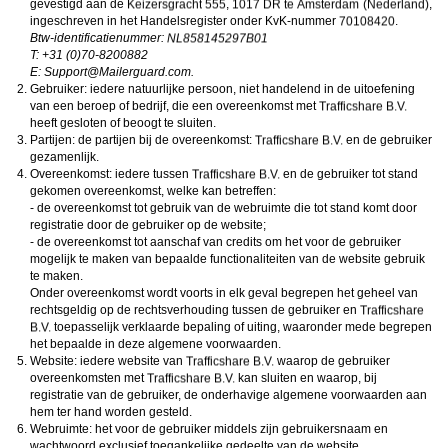
gevestigd aan de
,
,
ongeschikte online content in aanraking komen. Daarvoor enkele tips:
Installeer programma’s voor ouderlijk toezicht op jouw apparaat
. Voorbeelden van
ingeschreven in het Handelsregister onder KvK-nummer
.
programma’s voor ouderlijk toezicht zijn
Netnanny
,
Connectsafely
,
Kaspersky
en
Btw-identificatienummer:
Norton
. Deze programma’s werken zodanig dat toegang tot specifieke websites en
T: +31 (0)70-8200882
online inhoud worden geblokkeerd. Vaak blokkeren deze programma’s standaard al
E:
moc.draugreliaM@troppuS
.
een groot aantal websites waarvan algemeen verondersteld wordt dat deze
Gebruiker: iedere natuurlijke persoon, niet handelend in de uitoefening
ongeschikt zijn voor minderjarigen. Door middel van updates kunnen daar steeds
nieuwe websites aan worden toegevoegd.
van een beroep of bedrijf, die een overeenkomst met
Neem contact op met jouw internetprovider
. Er zijn internetproviders die het mogelijk
heeft gesloten of beoogt te sluiten.
maken dat bepaalde informatie van internet wordt gefilterd. Je kunt jouw
Partijen: de partijen bij de overeenkomst:
en de gebruiker
internetprovider raadplegen om na te vragen of deze service ook voor jou mogelijk
gezamenlijk.
is.
Overeenkomst: iedere tussen
Controleer jouw webbrowser
. Informeer je over de werking van jouw webbrowser
en de gebruiker tot stand
zodat je kunt zien welke websites door jouw minderjarige kinderen zijn bezocht.
gekomen overeenkomst, welke kan betreffen:
Door in geval van ongewenste sitebezoeken jouw minderjarige kinderen daarop
- de overeenkomst tot gebruik van de webruimte die tot stand komt door
aan te spreken, kun je jouw kinderen leren dat de websites niet voor hun geschikt
registratie door de gebruiker op de website;
zijn. Bovendien kun je naar aanleiding daarvan beoordelen in hoeverre jouw kind
- de overeenkomst tot aanschaf van credits om het voor de gebruiker
geïnteresseerd is in bepaalde websites, zodat je bovenstaande tips kunt hanteren.
Praat met jouw kinderen
. Leer jouw minderjarige kinderen dat ze nooit
mogelijk te maken van bepaalde functionaliteiten van de website gebruik
persoonsgegevens of persoonlijke informatie via internet moeten verstrekken aan
te maken.
vreemden, bijvoorbeeld via een chatwebsite. Leer ze ook dat niet iedereen op
Onder overeenkomst wordt voorts in elk geval begrepen het geheel van
internet hoeft te zijn wie ze zeggen te zijn en dat men wel eens verkeerde
rechtsgeldig op de rechtsverhouding tussen de gebruiker en
bedoelingen kan hebben als iemand via het internet contact opneemt met jouw
toepasselijk verklaarde bepaling of uiting, waaronder mede begrepen
kind. Vertel jouw kinderen bovendien dat ze niet met vreemde andere minderjarigen
die zij online hebben ontmoet, moeten afspreken zonder daarover eerst met jou te
het bepaalde in deze algemene voorwaarden.
overleggen. Ook is het raadzaam jouw kind te vertellen dat hij jou meteen moet
Website: iedere website van
waarop de gebruiker
laten weten wanneer iemand op internet contact met hem opneemt of wanneer
overeenkomsten met
kan sluiten en waarop, bij
jouw kind seksueel getinte content of andere content waarvan hij schrikt, op
registratie van de gebruiker, de onderhavige algemene voorwaarden aan
internet tegenkomt.
hem ter hand worden gesteld.
Via deze website verleent
, de exploitant van deze website,
chatdiensten voor entertainmentdoeleinden. Om van deze diensten gebruik te kunnen
Webruimte: het voor de gebruiker middels zijn gebruikersnaam en
maken, heb je credits nodig. Je ontvangt er bij jouw aanmelding een paar gratis, maar
wachtwoord exclusief toegankelijke gedeelte van de website.