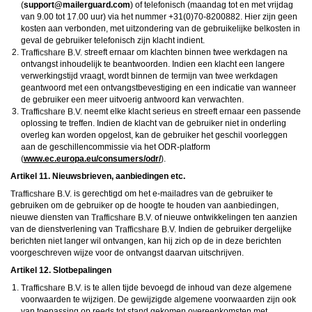
(
moc.draugreliam@troppus
) of telefonisch (maandag tot en met vrijdag
van 9.00 tot 17.00 uur) via het nummer +31(0)70-8200882. Hier zijn geen
kosten aan verbonden, met uitzondering van de gebruikelijke belkosten in
geval de gebruiker telefonisch zijn klacht indient.
streeft ernaar om klachten binnen twee werkdagen na
ontvangst inhoudelijk te beantwoorden. Indien een klacht een langere
verwerkingstijd vraagt, wordt binnen de termijn van twee werkdagen
geantwoord met een ontvangstbevestiging en een indicatie van wanneer
de gebruiker een meer uitvoerig antwoord kan verwachten.
neemt elke klacht serieus en streeft ernaar een passende
oplossing te treffen. Indien de klacht van de gebruiker niet in onderling
overleg kan worden opgelost, kan de gebruiker het geschil voorleggen
aan de geschillencommissie via het ODR-platform
(
www.ec.europa.eu/consumers/odr/
).
Artikel 11. Nieuwsbrieven, aanbiedingen etc.
is gerechtigd om het e-mailadres van de gebruiker te
gebruiken om de gebruiker op de hoogte te houden van aanbiedingen,
nieuwe diensten van
of nieuwe ontwikkelingen ten aanzien
van de dienstverlening van
Indien de gebruiker dergelijke
berichten niet langer wil ontvangen, kan hij zich op de in deze berichten
voorgeschreven wijze voor de ontvangst daarvan uitschrijven.
Artikel 12. Slotbepalingen
is te allen tijde bevoegd de inhoud van deze algemene
voorwaarden te wijzigen. De gewijzigde algemene voorwaarden zijn ook
van toepassing op reeds tot stand gekomen overeenkomsten met