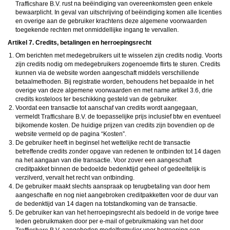
rust na beëindiging van overeenkomsten geen enkele
bewaarplicht. In geval van uitschrijving of beëindiging komen alle licenties
en overige aan de gebruiker krachtens deze algemene voorwaarden
toegekende rechten met onmiddellijke ingang te vervallen.
Artikel 7. Credits, betalingen en herroepingsrecht
Om berichten met medegebruikers uit te wisselen zijn credits nodig. Voorts
zijn credits nodig om medegebruikers zogenoemde flirts te sturen. Credits
kunnen via de website worden aangeschaft middels verschillende
betaalmethoden. Bij registratie worden, behoudens het bepaalde in het
overige van deze algemene voorwaarden en met name artikel 3.6, drie
credits kosteloos ter beschikking gesteld van de gebruiker.
Voordat een transactie tot aanschaf van credits wordt aangegaan,
vermeldt
de toepasselijke prijs inclusief btw en eventueel
bijkomende kosten. De huidige prijzen van credits zijn bovendien op de
website vermeld op de pagina “Kosten”.
De gebruiker heeft in beginsel het wettelijke recht de transactie
betreffende credits zonder opgave van redenen te ontbinden tot 14 dagen
na het aangaan van die transactie. Voor zover een aangeschaft
creditpakket binnen de bedoelde bedenktijd geheel of gedeeltelijk is
verzilverd, vervalt het recht van ontbinding.
De gebruiker maakt slechts aanspraak op terugbetaling van door hem
aangeschafte en nog niet aangebroken creditpakketten voor de duur van
de bedenktijd van 14 dagen na totstandkoming van de transactie.
De gebruiker kan van het herroepingsrecht als bedoeld in de vorige twee
leden gebruikmaken door per e-mail of gebruikmaking van het door