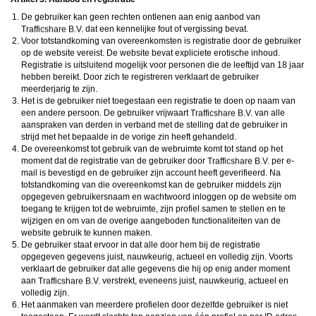
De gebruiker kan geen rechten ontlenen aan enig aanbod van
dat een kennelijke fout of vergissing bevat.
Voor totstandkoming van overeenkomsten is registratie door de gebruiker
op de website vereist. De website bevat expliciete erotische inhoud.
Registratie is uitsluitend mogelijk voor personen die de leeftijd van 18 jaar
hebben bereikt. Door zich te registreren verklaart de gebruiker
meerderjarig te zijn.
Het is de gebruiker niet toegestaan een registratie te doen op naam van
een andere persoon. De gebruiker vrijwaart
van alle
aanspraken van derden in verband met de stelling dat de gebruiker in
strijd met het bepaalde in de vorige zin heeft gehandeld.
De overeenkomst tot gebruik van de webruimte komt tot stand op het
moment dat de registratie van de gebruiker door
per e-
mail is bevestigd en de gebruiker zijn account heeft geverifieerd. Na
totstandkoming van die overeenkomst kan de gebruiker middels zijn
opgegeven gebruikersnaam en wachtwoord inloggen op de website om
toegang te krijgen tot de webruimte, zijn profiel samen te stellen en te
wijzigen en om van de overige aangeboden functionaliteiten van de
website gebruik te kunnen maken.
De gebruiker staat ervoor in dat alle door hem bij de registratie
opgegeven gegevens juist, nauwkeurig, actueel en volledig zijn. Voorts
verklaart de gebruiker dat alle gegevens die hij op enig ander moment
aan
verstrekt, eveneens juist, nauwkeurig, actueel en
volledig zijn.
Het aanmaken van meerdere profielen door dezelfde gebruiker is niet