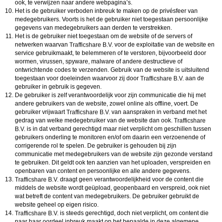
ook, te verwijzen naar andere webpagina’s.
Het is de gebruiker verboden inbreuk te maken op de privésfeer van
medegebruikers. Voorts is het de gebruiker niet toegestaan persoonlijke
gegevens van medegebruikers aan derden te verstrekken.
Het is de gebruiker niet toegestaan om de website of de servers of
netwerken waarvan
voor de exploitatie van de website en
service gebruikmaakt, te belemmeren of te verstoren, bijvoorbeeld door
wormen, virussen, spyware, malware of andere destructieve of
ontwrichtende codes te verzenden. Gebruik van de website is uitsluitend
toegestaan voor doeleinden waarvoor zij door
aan de
gebruiker in gebruik is gegeven.
De gebruiker is zelf verantwoordelijk voor zijn communicatie die hij met
andere gebruikers van de website, zowel online als offline, voert. De
gebruiker vrijwaart
van aanspraken in verband met het
gedrag van welke medegebruiker van de website dan ook.
is in dat verband gerechtigd maar niet verplicht om geschillen tussen
gebruikers onderling te monitoren en/of om daarin een verzoenende of
corrigerende rol te spelen. De gebruiker is gehouden bij zijn
communicatie met medegebruikers van de website zijn gezonde verstand
te gebruiken. Dit geldt ook ten aanzien van het uploaden, verspreiden en
openbaren van content en persoonlijke en alle andere gegevens.
draagt geen verantwoordelijkheid voor de content die
middels de website wordt geüpload, geopenbaard en verspreid, ook niet
wat betreft de content van medegebruikers. De gebruiker gebruikt de
website geheel op eigen risico.
is steeds gerechtigd, doch niet verplicht, om content die
naar haar oordeel inbreuk maakt op het bepaalde in deze algemene