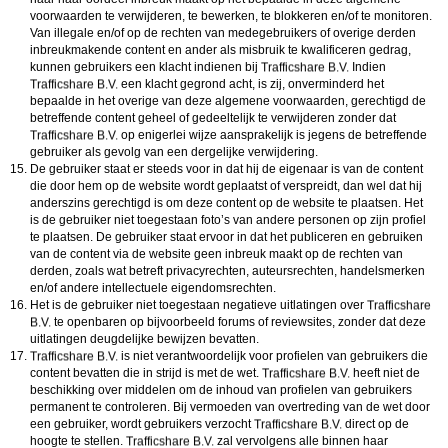
voorwaarden te verwijderen, te bewerken, te blokkeren en/of te monitoren.
Van illegale en/of op de rechten van medegebruikers of overige derden
inbreukmakende content en ander als misbruik te kwalificeren gedrag,
kunnen gebruikers een klacht indienen bij
Indien
een klacht gegrond acht, is zij, onverminderd het
bepaalde in het overige van deze algemene voorwaarden, gerechtigd de
betreffende content geheel of gedeeltelijk te verwijderen zonder dat
op enigerlei wijze aansprakelijk is jegens de betreffende
gebruiker als gevolg van een dergelijke verwijdering.
De gebruiker staat er steeds voor in dat hij de eigenaar is van de content
die door hem op de website wordt geplaatst of verspreidt, dan wel dat hij
anderszins gerechtigd is om deze content op de website te plaatsen. Het
is de gebruiker niet toegestaan foto’s van andere personen op zijn profiel
te plaatsen. De gebruiker staat ervoor in dat het publiceren en gebruiken
van de content via de website geen inbreuk maakt op de rechten van
derden, zoals wat betreft privacyrechten, auteursrechten, handelsmerken
en/of andere intellectuele eigendomsrechten.
Het is de gebruiker niet toegestaan negatieve uitlatingen over
te openbaren op bijvoorbeeld forums of reviewsites, zonder dat deze
uitlatingen deugdelijke bewijzen bevatten.
is niet verantwoordelijk voor profielen van gebruikers die
content bevatten die in strijd is met de wet.
heeft niet de
beschikking over middelen om de inhoud van profielen van gebruikers
permanent te controleren. Bij vermoeden van overtreding van de wet door
een gebruiker, wordt gebruikers verzocht
direct op de
hoogte te stellen.
zal vervolgens alle binnen haar