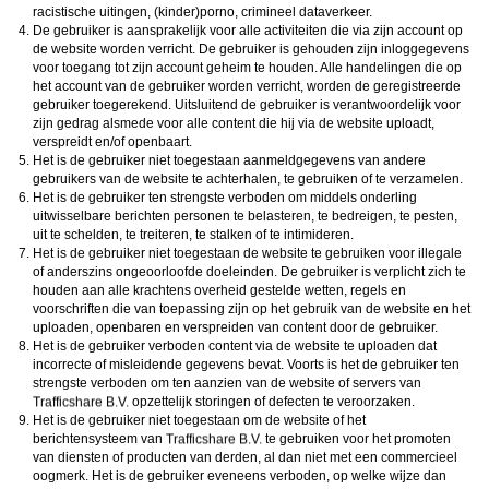
racistische uitingen, (kinder)porno, crimineel dataverkeer.
De gebruiker is aansprakelijk voor alle activiteiten die via zijn account op
de website worden verricht. De gebruiker is gehouden zijn inloggegevens
voor toegang tot zijn account geheim te houden. Alle handelingen die op
het account van de gebruiker worden verricht, worden de geregistreerde
gebruiker toegerekend. Uitsluitend de gebruiker is verantwoordelijk voor
zijn gedrag alsmede voor alle content die hij via de website uploadt,
verspreidt en/of openbaart.
Het is de gebruiker niet toegestaan aanmeldgegevens van andere
gebruikers van de website te achterhalen, te gebruiken of te verzamelen.
Het is de gebruiker ten strengste verboden om middels onderling
uitwisselbare berichten personen te belasteren, te bedreigen, te pesten,
uit te schelden, te treiteren, te stalken of te intimideren.
Het is de gebruiker niet toegestaan de website te gebruiken voor illegale
of anderszins ongeoorloofde doeleinden. De gebruiker is verplicht zich te
houden aan alle krachtens overheid gestelde wetten, regels en
voorschriften die van toepassing zijn op het gebruik van de website en het
uploaden, openbaren en verspreiden van content door de gebruiker.
Het is de gebruiker verboden content via de website te uploaden dat
incorrecte of misleidende gegevens bevat. Voorts is het de gebruiker ten
strengste verboden om ten aanzien van de website of servers van
opzettelijk storingen of defecten te veroorzaken.
Het is de gebruiker niet toegestaan om de website of het
berichtensysteem van
te gebruiken voor het promoten
van diensten of producten van derden, al dan niet met een commercieel
oogmerk. Het is de gebruiker eveneens verboden, op welke wijze dan