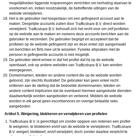
mogelijkheden liggende inspanningen verrichten om herhaling daarvan te
voorkomen en, indien noodzakelijk, de betreffende uitingen van de
website verwijderen.
Het is de gebruiker niet toegestaan om een gefingeerd account aan te
maken. Dergelijke accounts zullen door
direct worden
verwijderd.
behoudt zich het recht voor om zelf profielen
op de website aan te maken en namens deze accounts berichten aan de
gebruiker te verzenden. De gebruiker begrijpt en accepteert dat de
profielen op de website gefingeerd zijn en deze enkel zijn aangemaakt
om berichten en flirts mee uit te wisselen. Fysieke afspraken met de
persoon in gefingeerde accounts is niet mogelijk.
De gebruiker stemt ermee in dat het profiel dat hij op de website
openbaart, ook op andere websites van
kan worden
weergegeven.
Domeinnamen, teksten en andere content die op de website worden
getoond, zijn slechts illustratief. De gebruiker kan geen enkel recht
ontlenen aan de stelling dat de bedoelde domeinnamen, teksten en
andere content impliceren dat de eventueel hiermee aangeduide diensten
daadwerkelijk worden aangeboden en verleend. Middels de website
worden in elk geval geen escortservices en overige betaalde seks
aangeboden.
Artikel 5. Weigering, blokkeren en verwijderen van profielen
is gerechtigd om zonder opgave van redenen een profiel
te weigeren, te blokkeren en/of van de website te verwijderen.
weigert, blokkeert, en/of verwijdert, doch zonder daartoe verplicht te