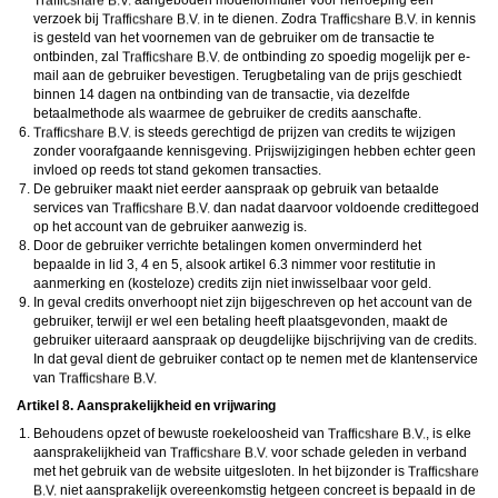
aangeboden modelformulier voor herroeping een
verzoek bij
in te dienen. Zodra
in kennis
is gesteld van het voornemen van de gebruiker om de transactie te
ontbinden, zal
de ontbinding zo spoedig mogelijk per e-
mail aan de gebruiker bevestigen. Terugbetaling van de prijs geschiedt
binnen 14 dagen na ontbinding van de transactie, via dezelfde
betaalmethode als waarmee de gebruiker de credits aanschafte.
is steeds gerechtigd de prijzen van credits te wijzigen
zonder voorafgaande kennisgeving. Prijswijzigingen hebben echter geen
invloed op reeds tot stand gekomen transacties.
De gebruiker maakt niet eerder aanspraak op gebruik van betaalde
services van
dan nadat daarvoor voldoende credittegoed
op het account van de gebruiker aanwezig is.
Door de gebruiker verrichte betalingen komen onverminderd het
bepaalde in lid 3, 4 en 5, alsook artikel 6.3 nimmer voor restitutie in
aanmerking en (kosteloze) credits zijn niet inwisselbaar voor geld.
In geval credits onverhoopt niet zijn bijgeschreven op het account van de
gebruiker, terwijl er wel een betaling heeft plaatsgevonden, maakt de
gebruiker uiteraard aanspraak op deugdelijke bijschrijving van de credits.
In dat geval dient de gebruiker contact op te nemen met de klantenservice
van
Artikel 8. Aansprakelijkheid en vrijwaring
Behoudens opzet of bewuste roekeloosheid van
, is elke
aansprakelijkheid van
voor schade geleden in verband
met het gebruik van de website uitgesloten. In het bijzonder is
niet aansprakelijk overeenkomstig hetgeen concreet is bepaald in de