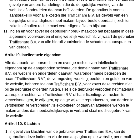
gevolg van andere handelingen die de deugdelijke werking van de
website of onderdelen daarvan beïnvloeden. De gebruiker is voorts
aansprakelijk voor alle kosten die
als gevolg van een
dergelijke omstandigheid moet maken, bijvoorbeeld doordat hij zich ter
zake in of buiten rechte moet verdedigen of laten bijstaan.
Indien en voor zover de gebruiker inbreuk maakt op het bepaalde in deze
algemene voorwaarden of enig wettelijk voorschrift, vrijwaart de gebruiker
van alle hieruit voortvloeiende schades en aanspraken
van derden.
Artikel 9. Intellectuele eigendom
Alle databank-, auteursrechten en overige rechten van intellectuele
eigendom op de aangeboden software, de domeinnaam van
, de website en onderdelen daarvan, waaronder mede begrepen de
naam “
”, de vormgeving, werking, beelden en geluiden van
de website, behoren toe aan
, voor zover deze rechten niet
bij de gebruiker of derden rusten. Het is de gebruiker verboden het materiaal
waarop de rechten van
of haar licentiegever rusten, te
verveelvoudigen, te wijzigen, op enige wijze te reproduceren, aan derden te
verstrekken, te verspreiden, te exploiteren of daarvan afgeleide werken te
maken anders dan noodzakelijkerwijs in verband staat met het gebruik van
de website.
Artikel 10. Klachten
In geval van klachten van de gebruiker over
, kan de
gebruiker deze indienen via de contactpagina op de website, per e-mail