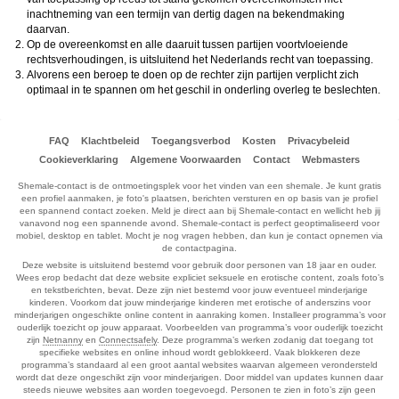
inachtneming van een termijn van dertig dagen na bekendmaking
daarvan.
Op de overeenkomst en alle daaruit tussen partijen voortvloeiende
rechtsverhoudingen, is uitsluitend het Nederlands recht van toepassing.
Alvorens een beroep te doen op de rechter zijn partijen verplicht zich
optimaal in te spannen om het geschil in onderling overleg te beslechten.
FAQ
Klachtbeleid
Toegangsverbod
Kosten
Privacybeleid
Cookieverklaring
Algemene Voorwaarden
Contact
Webmasters
Shemale-contact is de ontmoetingsplek voor het vinden van een shemale. Je kunt gratis
een profiel aanmaken, je foto's plaatsen, berichten versturen en op basis van je profiel
een spannend contact zoeken. Meld je direct aan bij Shemale-contact en wellicht heb jij
vanavond nog een spannende avond. Shemale-contact is perfect geoptimaliseerd voor
mobiel, desktop en tablet. Mocht je nog vragen hebben, dan kun je contact opnemen via
de contactpagina.
Deze website is uitsluitend bestemd voor gebruik door personen van 18 jaar en ouder.
Wees erop bedacht dat deze website expliciet seksuele en erotische content, zoals foto’s
en tekstberichten, bevat. Deze zijn niet bestemd voor jouw eventueel minderjarige
kinderen. Voorkom dat jouw minderjarige kinderen met erotische of anderszins voor
minderjarigen ongeschikte online content in aanraking komen. Installeer programma’s voor
ouderlijk toezicht op jouw apparaat. Voorbeelden van programma’s voor ouderlijk toezicht
zijn
Netnanny
en
Connectsafely
. Deze programma’s werken zodanig dat toegang tot
specifieke websites en online inhoud wordt geblokkeerd. Vaak blokkeren deze
programma’s standaard al een groot aantal websites waarvan algemeen verondersteld
wordt dat deze ongeschikt zijn voor minderjarigen. Door middel van updates kunnen daar
steeds nieuwe websites aan worden toegevoegd. Personen te zien in foto’s zijn geen