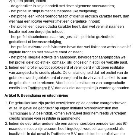
zijn, een profiel, indien:
- de gebruiker in strijd handelt met deze algemene voorwaarden;
- het profiel in strijd is met de toepasselijke wetgeving;
- het profiel een kinderpornografisch of dierlijk erotisch karakter heeft, dan
wel naar een locatie verwijst met een dergelijke inhoud;
- het profiel een gewelddadig karakter heeft, dan wel verwijst naar een
locatie met een dergelijke inhoud;
- het profiel discrimineert naar ras, geslacht, politieke gezindheid,
godsdienst of levensovertuiging;
- het profiel malware en/of virussen bevat dan wel linkt naar websites en/of
digitale bronnen met malware en/of virussen;
- het profiel illegale activiteiten aanspoort, bevordert of aanprijst dan wel
het profiel gelet op ethiek, opmaak, stijl of design niet bij de website past.
Indien een profiel wordt geblokkeerd of verwijderd vindt geen restitutie
van aangeschafte credits plaats. De omstandigheid dat het profiel van de
gebruiker wordt geblokkeerd of verwijderd in de zin van dit artikel, is aan
de gebruiker toe te rekenen. Voor het niet restitueren van aangeschafte
credits kan
dan ook niet aansprakelijk worden gehouden.
Artikel 6. Beëindiging en uitschrijving
De gebruiker kan zijn profiel verwijderen op de daartoe voorgeschreven
wijze. In geval de gebruiker op eigen initiatief overeenkomsten met
beëindigt, komen eventueel door hem reeds verkregen
credits nimmer voor restitutie in aanmerking.
Indien de gebruiker gedurende een aaneengesloten periode van zes (6)
maanden niet op zijn account heeft ingelogd, wordt dit aangemerkt als
inactiviteit. In dat geval is
gerechtigd het profiel van de