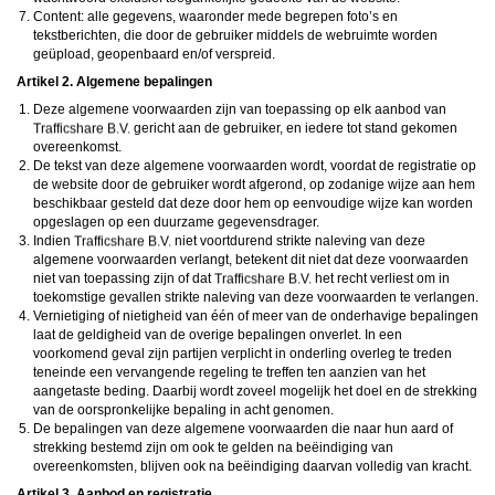
daarna dien je voor credits te betalen. De kosten daarvoor tref je aan bij jouw
Content: alle gegevens, waaronder mede begrepen foto’s en
bestelling van credits en op de pagina
Kosten
.
tekstberichten, die door de gebruiker middels de webruimte worden
behoudt zich het recht voor om zelf profielen op deze website aan te
maken en namens deze profielen berichten aan jou als gebruiker te verzenden. Door
geüpload, geopenbaard en/of verspreid.
gebruik van deze website begrijp en accepteer je dat de profielen op deze website
Artikel 2. Algemene bepalingen
gefingeerd zijn. Deze gefingeerde profielen zijn alleen aangemaakt om berichten en
flirts mee uit te wisselen; fysieke afspraken met de persoon achter een gefingeerd
Deze algemene voorwaarden zijn van toepassing op elk aanbod van
profiel zijn dan ook niet mogelijk.
gericht aan de gebruiker, en iedere tot stand gekomen
Deze site wordt beschermd door reCAPTCHA, het
Privacybeleid
en de
Algemene
Voorwaarden
van Google zijn van toepassing.
overeenkomst.
hanteert een beschermplan met als doel het herkennen en in
De tekst van deze algemene voorwaarden wordt, voordat de registratie op
bescherming nemen van consumenten die de aard van de diensten op deze website
de website door de gebruiker wordt afgerond, op zodanige wijze aan hem
mogelijk niet begrijpen. Het beschermplan houdt onder meer in dat jijzelf, maar ook
beschikbaar gesteld dat deze door hem op eenvoudige wijze kan worden
derden een toegangsverbod voor jou kunnen aanvragen. Meer informatie hierover tref
opgeslagen op een duurzame gegevensdrager.
je aan op de pagina
Toegangsverbod
.
Op het gebruik van deze website zijn de
algemene voorwaarden
,
cookieverklaring
Indien
niet voortdurend strikte naleving van deze
en
privacybeleid
van
van toepassing. Door op
"Akkoord en
algemene voorwaarden verlangt, betekent dit niet dat deze voorwaarden
doorgaan"
te klikken ga je met de
cookieverklaring
en
privacybeleid
akkoord.
niet van toepassing zijn of dat
het recht verliest om in
Indien je je op de website registreert, ga je tevens akkoord met de
algemene
toekomstige gevallen strikte naleving van deze voorwaarden te verlangen.
voorwaarden
.
Vernietiging of nietigheid van één of meer van de onderhavige bepalingen
laat de geldigheid van de overige bepalingen onverlet. In een
voorkomend geval zijn partijen verplicht in onderling overleg te treden
teneinde een vervangende regeling te treffen ten aanzien van het
aangetaste beding. Daarbij wordt zoveel mogelijk het doel en de strekking
van de oorspronkelijke bepaling in acht genomen.
De bepalingen van deze algemene voorwaarden die naar hun aard of
strekking bestemd zijn om ook te gelden na beëindiging van
overeenkomsten, blijven ook na beëindiging daarvan volledig van kracht.
Artikel 3. Aanbod en registratie