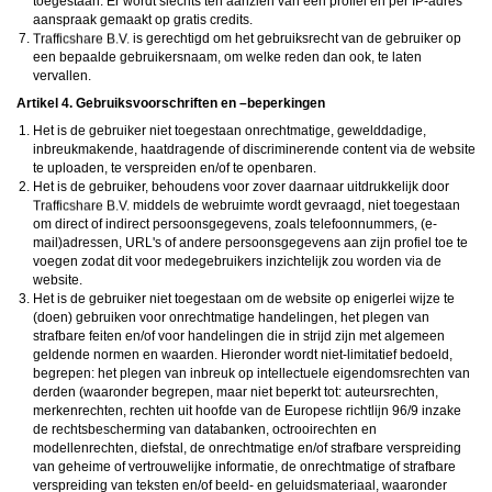
toegestaan. Er wordt slechts ten aanzien van één profiel en per IP-adres
aanspraak gemaakt op gratis credits.
is gerechtigd om het gebruiksrecht van de gebruiker op
een bepaalde gebruikersnaam, om welke reden dan ook, te laten
vervallen.
Artikel 4. Gebruiksvoorschriften en –beperkingen
Het is de gebruiker niet toegestaan onrechtmatige, gewelddadige,
inbreukmakende, haatdragende of discriminerende content via de website
te uploaden, te verspreiden en/of te openbaren.
Het is de gebruiker, behoudens voor zover daarnaar uitdrukkelijk door
middels de webruimte wordt gevraagd, niet toegestaan
om direct of indirect persoonsgegevens, zoals telefoonnummers, (e-
mail)adressen, URL's of andere persoonsgegevens aan zijn profiel toe te
voegen zodat dit voor medegebruikers inzichtelijk zou worden via de
website.
Het is de gebruiker niet toegestaan om de website op enigerlei wijze te
(doen) gebruiken voor onrechtmatige handelingen, het plegen van
strafbare feiten en/of voor handelingen die in strijd zijn met algemeen
geldende normen en waarden. Hieronder wordt niet-limitatief bedoeld,
begrepen: het plegen van inbreuk op intellectuele eigendomsrechten van
derden (waaronder begrepen, maar niet beperkt tot: auteursrechten,
merkenrechten, rechten uit hoofde van de Europese richtlijn 96/9 inzake
de rechtsbescherming van databanken, octrooirechten en
modellenrechten, diefstal, de onrechtmatige en/of strafbare verspreiding
van geheime of vertrouwelijke informatie, de onrechtmatige of strafbare
verspreiding van teksten en/of beeld- en geluidsmateriaal, waaronder