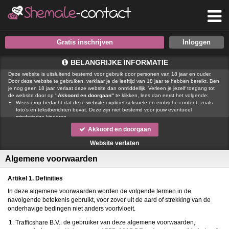
Gratis inschrijven
BELANGRIJKE INFORMATIE
Deze website is uitsluitend bestemd voor gebruik door personen van 18 jaar en ouder.
Door deze website te gebruiken, verklaar je de leeftijd van 18 jaar te hebben bereikt. Ben
je nog geen 18 jaar, verlaat deze website dan onmiddellijk. Verleen je jezelf toegang tot
de website door op
"Akkoord en doorgaan"
te klikken, lees dan eerst het volgende:
Wees erop bedacht dat deze website expliciet seksuele en erotische content, zoals
foto’s en tekstberichten bevat. Deze zijn niet bestemd voor jouw eventueel
minderjarige kinderen.
gebruikt functionele, analytische cookies, social media cookies en
Akkoord en doorgaan
vergelijkbare technieken, zoals Google Webmaster Tools, Google Analytics, Alexa
Certify, Yandex, Hotjar, Histats en Statcounter die automatisch gegevens kunnen
Website verlaten
verzamelen wanneer je de website bezoekt. De gegevens verkregen uit de cookies,
worden gedeeld met derden die de programmatuur daarvoor beschikbaar stellen
Algemene voorwaarden
teneinde het voor
mogelijk te maken.
Wees voorzichtig bij het praten met vreemden via deze website. Je weet immers nooit
of ze goede of verkeerde bedoelingen hebben. Gebruik dan ook nooit jouw
Artikel 1. Definities
achternaam, e-mailadres, huis- of werkadres, telefoonnummer of andere naar jou
herleidbare gegevens op deze website.
In deze algemene voorwaarden worden de volgende termen in de
Zet iemand jou onder druk op deze website, bijvoorbeeld om persoonlijke of financiële
navolgende betekenis gebruikt, voor zover uit de aard of strekking van de
gegevens te verstrekken? Stop dan meteen met het communiceren met deze persoon.
onderhavige bedingen niet anders voortvloeit.
Let er ook op dat mensen in staat zijn op een listige manier dergelijke gegevens van je
te verkrijgen. Communiceer daarom altijd oplettend en voorzichtig via deze website.
: de gebruiker van deze algemene voorwaarden,
Voorkom dat jouw minderjarige kinderen met erotische of anderszins voor minderjarigen