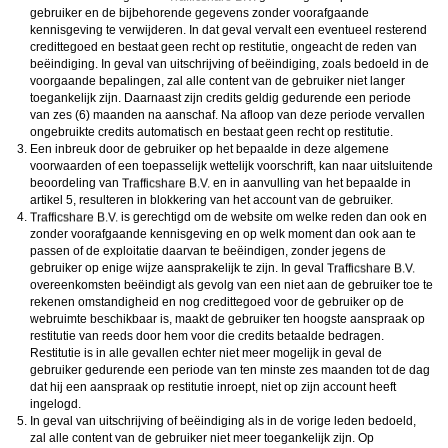
gebruiker en de bijbehorende gegevens zonder voorafgaande
kennisgeving te verwijderen. In dat geval vervalt een eventueel resterend
credittegoed en bestaat geen recht op restitutie, ongeacht de reden van
beëindiging. In geval van uitschrijving of beëindiging, zoals bedoeld in de
voorgaande bepalingen, zal alle content van de gebruiker niet langer
toegankelijk zijn. Daarnaast zijn credits geldig gedurende een periode
van zes (6) maanden na aanschaf. Na afloop van deze periode vervallen
ongebruikte credits automatisch en bestaat geen recht op restitutie.
Een inbreuk door de gebruiker op het bepaalde in deze algemene
voorwaarden of een toepasselijk wettelijk voorschrift, kan naar uitsluitende
beoordeling van
en in aanvulling van het bepaalde in
artikel 5, resulteren in blokkering van het account van de gebruiker.
is gerechtigd om de website om welke reden dan ook en
zonder voorafgaande kennisgeving en op welk moment dan ook aan te
passen of de exploitatie daarvan te beëindigen, zonder jegens de
gebruiker op enige wijze aansprakelijk te zijn. In geval
overeenkomsten beëindigt als gevolg van een niet aan de gebruiker toe te
rekenen omstandigheid en nog credittegoed voor de gebruiker op de
webruimte beschikbaar is, maakt de gebruiker ten hoogste aanspraak op
restitutie van reeds door hem voor die credits betaalde bedragen.
Restitutie is in alle gevallen echter niet meer mogelijk in geval de
gebruiker gedurende een periode van ten minste zes maanden tot de dag
dat hij een aanspraak op restitutie inroept, niet op zijn account heeft
ingelogd.
In geval van uitschrijving of beëindiging als in de vorige leden bedoeld,
zal alle content van de gebruiker niet meer toegankelijk zijn. Op