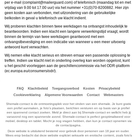
ongeschikte online content in aanraking komen. Daarvoor enkele tips:
per e-mail (
moc.draugreliam@tnialpmoc
) of telefonisch (maandag tot en met
Installeer programma’s voor ouderlijk toezicht op jouw apparaat
. Voorbeelden van
vrijdag van 9.00 tot 17.00 uur) via het nummer +31(0)70-8200882. Hier zijn
programma’s voor ouderlijk toezicht zijn
Netnanny
,
Connectsafely
,
Kaspersky
en
geen kosten aan verbonden, met uitzondering van de gebruikelijke
Norton
. Deze programma’s werken zodanig dat toegang tot specifieke websites en
belkosten in geval u telefonisch uw klacht indient.
online inhoud worden geblokkeerd. Vaak blokkeren deze programma’s standaard al
een groot aantal websites waarvan algemeen verondersteld wordt dat deze
Wij proberen klachten binnen twee werkdagen na ontvangst inhoudelijk te
ongeschikt zijn voor minderjarigen. Door middel van updates kunnen daar steeds
beantwoorden. Indien een klacht een langere verwerkingstijd vraagt, wordt
nieuwe websites aan worden toegevoegd.
Neem contact op met jouw internetprovider
. Er zijn internetproviders die het mogelijk
binnen de termijn van twee werkdagen geantwoord met een
maken dat bepaalde informatie van internet wordt gefilterd. Je kunt jouw
ontvangstbevestiging en een indicatie van wanneer u een meer uitvoerig
internetprovider raadplegen om na te vragen of deze service ook voor jou mogelijk
antwoord kunt verwachten.
is.
Controleer jouw webbrowser
. Informeer je over de werking van jouw webbrowser
Wij nemen elke klacht serieus en streven ernaar een passende oplossing te
zodat je kunt zien welke websites door jouw minderjarige kinderen zijn bezocht.
treffen. Indien uw klacht niet in onderling overleg kan worden opgelost, kunt
Door in geval van ongewenste sitebezoeken jouw minderjarige kinderen daarop
u het geschil voorleggen aan de geschillencommissie via het ODR-platform
aan te spreken, kun je jouw kinderen leren dat de websites niet voor hun geschikt
zijn. Bovendien kun je naar aanleiding daarvan beoordelen in hoeverre jouw kind
(
ec.europa.eu/consumers/odr/
).
geïnteresseerd is in bepaalde websites, zodat je bovenstaande tips kunt hanteren.
Praat met jouw kinderen
. Leer jouw minderjarige kinderen dat ze nooit
persoonsgegevens of persoonlijke informatie via internet moeten verstrekken aan
vreemden, bijvoorbeeld via een chatwebsite. Leer ze ook dat niet iedereen op
FAQ
Klachtbeleid
Toegangsverbod
Kosten
Privacybeleid
internet hoeft te zijn wie ze zeggen te zijn en dat men wel eens verkeerde
Cookieverklaring
Algemene Voorwaarden
Contact
Webmasters
bedoelingen kan hebben als iemand via het internet contact opneemt met jouw
kind. Vertel jouw kinderen bovendien dat ze niet met vreemde andere minderjarigen
Shemale-contact is de ontmoetingsplek voor het vinden van een shemale. Je kunt gratis
die zij online hebben ontmoet, moeten afspreken zonder daarover eerst met jou te
een profiel aanmaken, je foto's plaatsen, berichten versturen en op basis van je profiel
overleggen. Ook is het raadzaam jouw kind te vertellen dat hij jou meteen moet
een spannend contact zoeken. Meld je direct aan bij Shemale-contact en wellicht heb jij
laten weten wanneer iemand op internet contact met hem opneemt of wanneer
vanavond nog een spannende avond. Shemale-contact is perfect geoptimaliseerd voor
jouw kind seksueel getinte content of andere content waarvan hij schrikt, op
mobiel, desktop en tablet. Mocht je nog vragen hebben, dan kun je contact opnemen via
internet tegenkomt.
de contactpagina.
Via deze website verleent
, de exploitant van deze website,
chatdiensten voor entertainmentdoeleinden. Om van deze diensten gebruik te kunnen
Deze website is uitsluitend bestemd voor gebruik door personen van 18 jaar en ouder.
maken, heb je credits nodig. Je ontvangt er bij jouw aanmelding een paar gratis, maar
Wees erop bedacht dat deze website expliciet seksuele en erotische content, zoals foto’s