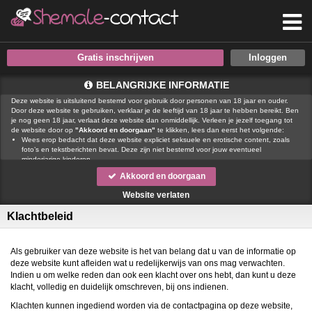
Gratis inschrijven
BELANGRIJKE INFORMATIE
Deze website is uitsluitend bestemd voor gebruik door personen van 18 jaar en ouder.
Door deze website te gebruiken, verklaar je de leeftijd van 18 jaar te hebben bereikt. Ben
je nog geen 18 jaar, verlaat deze website dan onmiddellijk. Verleen je jezelf toegang tot
de website door op
"Akkoord en doorgaan"
te klikken, lees dan eerst het volgende:
Wees erop bedacht dat deze website expliciet seksuele en erotische content, zoals
foto’s en tekstberichten bevat. Deze zijn niet bestemd voor jouw eventueel
minderjarige kinderen.
gebruikt functionele, analytische cookies, social media cookies en
Akkoord en doorgaan
vergelijkbare technieken, zoals Google Webmaster Tools, Google Analytics, Alexa
Certify, Yandex, Hotjar, Histats en Statcounter die automatisch gegevens kunnen
Website verlaten
verzamelen wanneer je de website bezoekt. De gegevens verkregen uit de cookies,
worden gedeeld met derden die de programmatuur daarvoor beschikbaar stellen
Klachtbeleid
teneinde het voor
mogelijk te maken.
Wees voorzichtig bij het praten met vreemden via deze website. Je weet immers nooit
of ze goede of verkeerde bedoelingen hebben. Gebruik dan ook nooit jouw
achternaam, e-mailadres, huis- of werkadres, telefoonnummer of andere naar jou
Als gebruiker van deze website is het van belang dat u van de informatie op
herleidbare gegevens op deze website.
deze website kunt afleiden wat u redelijkerwijs van ons mag verwachten.
Zet iemand jou onder druk op deze website, bijvoorbeeld om persoonlijke of financiële
Indien u om welke reden dan ook een klacht over ons hebt, dan kunt u deze
gegevens te verstrekken? Stop dan meteen met het communiceren met deze persoon.
klacht, volledig en duidelijk omschreven, bij ons indienen.
Let er ook op dat mensen in staat zijn op een listige manier dergelijke gegevens van je
te verkrijgen. Communiceer daarom altijd oplettend en voorzichtig via deze website.
Klachten kunnen ingediend worden via de contactpagina op deze website,
Voorkom dat jouw minderjarige kinderen met erotische of anderszins voor minderjarigen